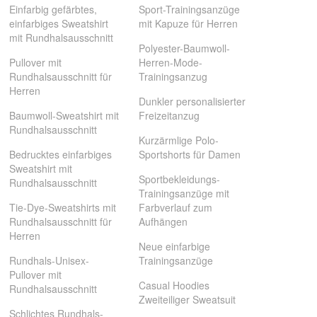
Einfarbig gefärbtes,
Sport-Trainingsanzüge
einfarbiges Sweatshirt
mit Kapuze für Herren
mit Rundhalsausschnitt
Polyester-Baumwoll-
Pullover mit
Herren-Mode-
Rundhalsausschnitt für
Trainingsanzug
Herren
Dunkler personalisierter
Baumwoll-Sweatshirt mit
Freizeitanzug
Rundhalsausschnitt
Kurzärmlige Polo-
Bedrucktes einfarbiges
Sportshorts für Damen
Sweatshirt mit
Sportbekleidungs-
Rundhalsausschnitt
Trainingsanzüge mit
Tie-Dye-Sweatshirts mit
Farbverlauf zum
Rundhalsausschnitt für
Aufhängen
Herren
Neue einfarbige
Rundhals-Unisex-
Trainingsanzüge
Pullover mit
Casual Hoodies
Rundhalsausschnitt
Zweiteiliger Sweatsuit
Schlichtes Rundhals-