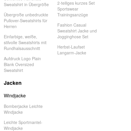
2-teiliges kurzes Set
Sweatshirt in Übergröße
Sportswear
Übergroße unbedruckte
Trainingsanzüge
Pullover-Sweatshirts für
Fashion Casual
Herren
Sweatshirt Jacke und
Einfarbige, weiße,
Jogginghose Set
stilvolle Sweatshirts mit
Herbst-Laufset
Rundhalsausschnitt
Langarm-Jacke
Aufdruck Logo Plain
Blank Oversized
Sweatshirt
Jacken
Windjacke
Bomberjacke Leichte
Windjacke
Leichte Sportmantel-
Windjacke